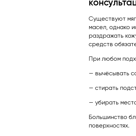
консульта
Существуют мяг
масел, однако 
раздражать кож
средств обязат
При любом подх
— вычёсывать с
— стирать подст
— убирать места
Большинство бло
поверхностях.