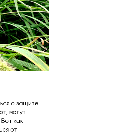
ться о защите
рт, могут
 Вот как
ься от