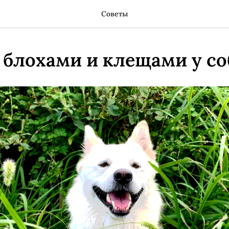
Советы
 блохами и клещами у со