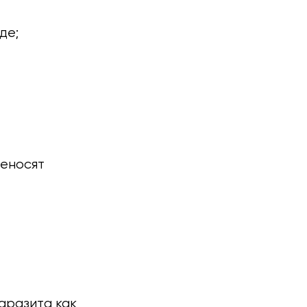
де;
реносят
аразита как