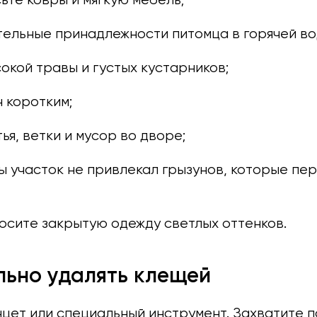
тельные принадлежности питомца в горячей во
окой травы и густых кустарников;
 коротким;
ья, ветки и мусор во дворе;
ы участок не привлекал грызунов, которые пе
осите закрытую одежду светлых оттенков.
льно удалять клещей
цет или специальный инструмент. Захватите п