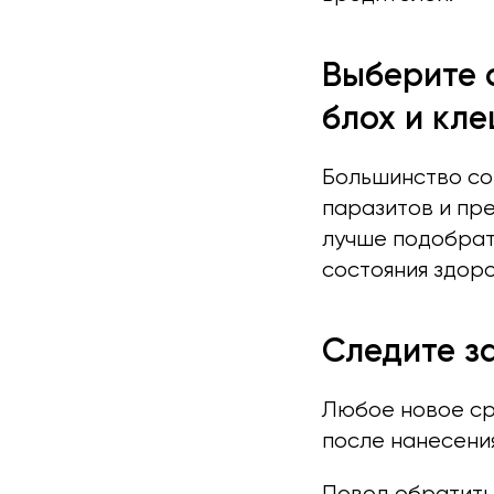
Выберите 
блох и кл
Большинство со
паразитов и пр
лучше подобрать
состояния здоро
Следите з
Любое новое ср
после нанесени
Повод обратитьс