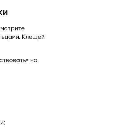
ки
осмотрите
альцами. Клещей
ствовать» на
и;