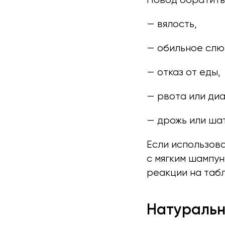
— вялость,
— обильное слю
— отказ от еды,
— рвота или диа
— дрожь или шат
Если использов
с мягким шампун
реакции на табл
Натуральн