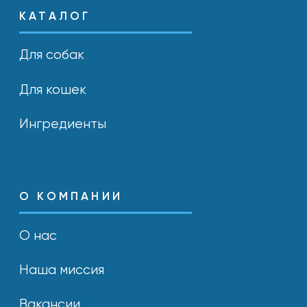
СОТРУДНИЧЕСТВО
Открыты к партнёрству
и новым возможностям.
Связаться
ПОИСК МАГАЗИНОВ
Найдите YUMMI у наших надёжных
партнёров или закажите онлайн
с удобной доставкой.
Найти