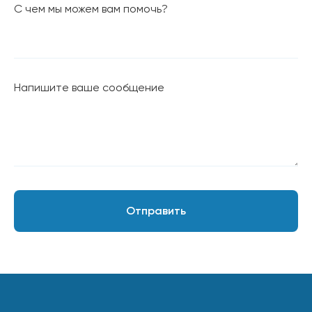
С чем мы можем вам помочь?
Для кошек
Ингредиенты
Напишите ваше сообщение
О КОМПАНИИ
О нас
Наша миссия
Вакансии
Отправить
СООБЩЕСТВО И ПОДДЕРЖКА
Советы и статьи
Вопросы и ответы