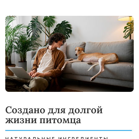
Корма YUMMI обеспечивают
сбалансированный рацион, включающий
мясо как основной источник белка, а также
витамины, минералы и антиоксиданты,
необходимые для здоровья и энергии
питомца.
Частота кормления:
мелкие породы: 1 раз в день
средние и крупные породы: 2 раза в день
Переход на корм YUMMI:
Начинайте с постепенного добавления
YUMMI к привычному корму вашего
питомца. Увеличивайте долю нового корма
по схеме:
Дни 1–4: 25% YUMMI, 75% старого корма
Дни 5–8: 50% YUMMI, 50% старого корма
Дни 9–11: 75% YUMMI, 25% старого корма
Дни 12–14: 100% YUMMI