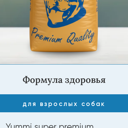
Формула здоровья
для взрослых собак
Yummi super premium
Adult Dogs Говядина
20 кг
Yummi Super Premium Adult Dogs «Говядина».
Корм для собак с отборным мясом говядины,
богатыми витаминами и минералами для здоровья
кожи, шерсти и иммунитета. Легкоусвояемая
формула поддерживает работу ЖКТ. Без
искусственных добавок, красителей и
консервантов.
Купить