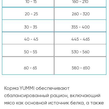
Калорийность:
3600 ккал/кг, ~360 ккал
на стакан
*Используйте стандартный мерный стакан
объёмом 8 унций.
Примечание:
Потребности каждой собаки
индивидуальны и могут зависеть от
возраста, породы, уровня активности и
условий содержания. При необходимости
корректируйте количество корма для
поддержания оптимальной формы
питомца. В случае сомнений
проконсультируйтесь с ветеринаром.
КАТАЛОГ
Для собак
Для кошек