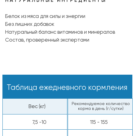
Варианты кормления:
Сухие гранулы — вкусные и питательные
кусочки прямо из пакета.
С добавлением воды — залейте тёплой
водой, чтобы раскрыть аромат и вкус.
Свежая вода:
У питомца всегда должна быть миска
с чистой и прохладной водой.
Пищевая ценность
Белки — 21%
Жиры — 10%
Клетчатка — 7%
Сырая зола — 7%
Энергетическая ценность: 3600 ккал/кг
Все компоненты животного происхождения
одобрены к употреблению человеком.