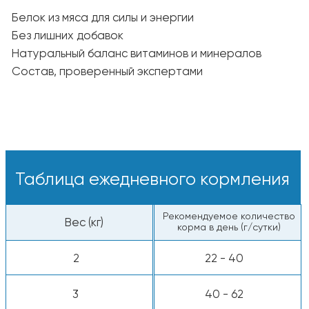
С добавлением воды
— залейте тёплой
водой, чтобы раскрыть аромат и вкус.
Свежая вода:
У питомца всегда должна быть миска
с чистой и прохладной водой.
Пищевая ценность
Белки — 26%
Жиры — 12%
Клетчатка — 2%
Сырая зола — 7,5%
Энергетическая ценность: ~3 900 ккал/кг
Все компоненты животного происхождения
одобрены к употреблению человеком.
Калорийность:
~3 900 ккал/кг, ~390
ккал на стакан
*Используйте стандартный мерный стакан