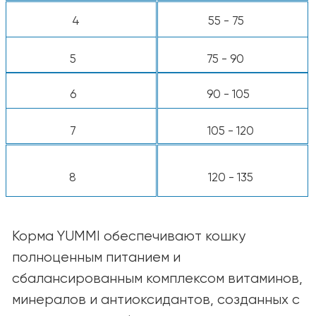
объёмом 8 унций.
Примечание:
Потребности кошек зависят
от их возраста, породы, условий
содержания и уровня активности.
Подбирайте рацион так, чтобы
поддерживать здоровую форму и
хорошее самочувствие питомца. При
сомнениях обратитесь за советом к
ветеринару.
КАТАЛОГ
Для собак
Для кошек
Ингредиенты