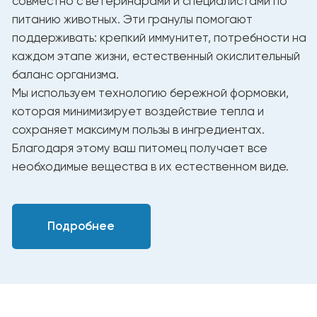
Таблица ежедневного кормления
Рекомендуемое количество
Вес (кг)
корма в день (г/сутки)
2
22 - 40
3
40 - 62
4
55 - 75
5
75 - 90
6
90 - 105
7
105 - 120
8
120 - 135
Корма YUMMI обеспечивают кошку