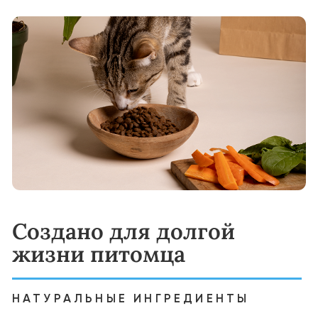
полноценным питанием и
сбалансированным комплексом витаминов,
минералов и антиоксидантов, созданных с
учётом её потребностей.
Переход на корм YUMMI:
Начинайте с постепенного добавления
YUMMI к привычному корму вашего
питомца. Увеличивайте долю нового корма:
Начните подмешивать к привычному
рациону вашей кошки 25% корма YUMMI. В
течение 10–14 дней постепенно
увеличивайте его долю, полностью заменяя
старый корм. Такой плавный переход
поможет избежать проблем с
пищеварением и сделает смену рациона
комфортной.
Варианты кормления:
Сухие гранулы — вкусные и питательные
кусочки прямо из пакета.