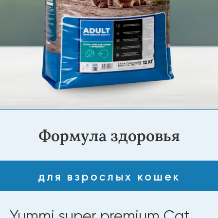
Формула здоровья
для взрослых кошек
Yummi super premium Cat
Ягненок (Sterilised) 12 кг
YUMMI Super Premium Cat «Ягнёнок».
Сухой корм с отборным мясом ягнёнка —
источник легкоусвояемого белка и энергии.
Сбалансированный комплекс витаминов и
минералов укрепляет иммунитет,
поддерживает кожу и шерсть. Без красителей,
ароматизаторов и консервантов — только
польза и вкус для вашей кошки.
Купить