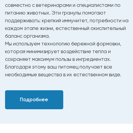
Таблица ежедневного кормления
Рекомендуемое количество
Вес (кг)
корма в день (г/сутки)
2
22 - 40
3
40 - 62
4
55 - 75
5
75 - 90
6
90 - 105
7
105 - 120
8
120 - 135
Корма YUMMI обеспечивают кошку