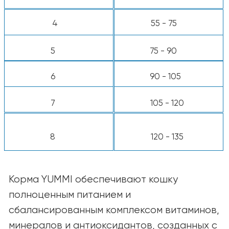
*Используйте стандартный мерный стакан
объёмом 8 унций.
Примечание:
Потребности кошек зависят
от их возраста, породы, условий
содержания и уровня активности.
Подбирайте рацион так, чтобы
поддерживать здоровую форму и
хорошее самочувствие питомца. При
сомнениях обратитесь за советом к
ветеринару.
КАТАЛОГ
Для собак
Для кошек
Ингредиенты