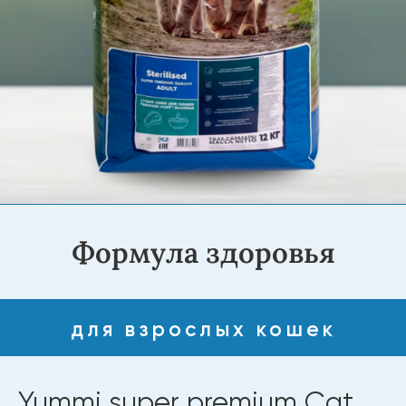
Формула здоровья
для взрослых кошек
Yummi super premium Cat
Мясное рагу (Sterilised) 12
кг
Домашние кошки мало двигаются, поэтому им
важно качественное питание. Корма YUMMI
супер-премиум класса сочетают вкус, пользу и
быстрое насыщение. Натуральные
антиоксиданты поддерживают здоровье и
бодрость питомца, помогая ему жить дольше и
активнее.
Купить