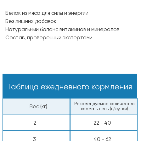
кусочки прямо из пакета.
С добавлением воды
— залейте тёплой
водой, чтобы раскрыть аромат и вкус.
Свежая вода:
У питомца всегда должна быть миска
с чистой и прохладной водой.
Пищевая ценность
Белки — 26%
Жиры — 12%
Клетчатка — 2%
Сырая зола — 7,5%
Энергетическая ценность: ~3 900 ккал/кг
Все компоненты животного происхождения
одобрены к употреблению человеком.
Калорийность:
~3 900 ккал/кг, ~390
ккал на стакан