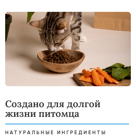
полноценным питанием и
сбалансированным комплексом витаминов,
минералов и антиоксидантов, созданных с
учётом её потребностей.
Переход на корм YUMMI:
Начинайте с постепенного добавления
YUMMI к привычному корму вашего
питомца. Увеличивайте долю нового корма:
Начните подмешивать к привычному
рациону вашей кошки 25% корма YUMMI. В
течение 10–14 дней постепенно
увеличивайте его долю, полностью заменяя
старый корм. Такой плавный переход
поможет избежать проблем с
пищеварением и сделает смену рациона
комфортной.
Варианты кормления:
Сухие гранулы — вкусные и питательные