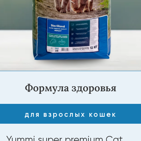
Формула здоровья
для взрослых кошек
Yummi super premium Cat
Телятина с кроликом
(Sterilised) 12 кг
YUMMI SUPER PREMIUM CAT — сухой корм с
телятиной и кроликом для здорового и
сбалансированного питания кошек. Он
сочетает высокое качество ингредиентов,
полезные витамины и минералы, поддерживает
иммунитет, здоровье кожи, шерсти и
пищеварения. Вкусный и полезный выбор для
вашего питомца.
Купить