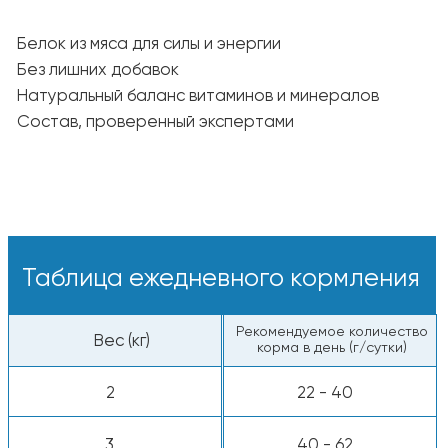
кусочки прямо из пакета.
С добавлением воды
— залейте тёплой
водой, чтобы раскрыть аромат и вкус.
Свежая вода:
У питомца всегда должна быть миска
с чистой и прохладной водой.
Пищевая ценность
Белки — 26%
Жиры — 12%
Клетчатка — 2%
Сырая зола — 7,5%
Энергетическая ценность: ~3 900 ккал/кг
Все компоненты животного происхождения
одобрены к употреблению человеком.
Калорийность:
~3 900 ккал/кг, ~390
ккал на стакан