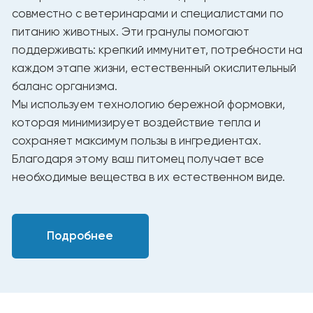
Таблица ежедневного кормления
Рекомендуемое количество
Вес (кг)
корма в день (г/сутки)
2
22 - 40
3
40 - 62
4
55 - 75
5
75 - 90
6
90 - 105
7
105 - 120
8
120 - 135
Корма YUMMI обеспечивают кошку