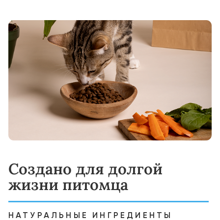
полноценным питанием и
сбалансированным комплексом витаминов,
минералов и антиоксидантов, созданных с
учётом её потребностей.
Переход на корм YUMMI:
Начинайте с постепенного добавления
YUMMI к привычному корму вашего
питомца. Увеличивайте долю нового корма:
Начните подмешивать к привычному
рациону вашей кошки 25% корма YUMMI. В
течение 10–14 дней постепенно
увеличивайте его долю, полностью заменяя
старый корм. Такой плавный переход
поможет избежать проблем с
пищеварением и сделает смену рациона
комфортной.
Варианты кормления:
Сухие гранулы — вкусные и питательные