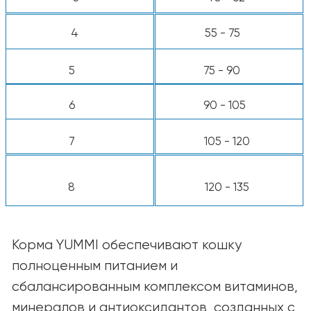
*Используйте стандартный мерный стакан
объёмом 8 унций.
Примечание:
Потребности кошек зависят
от их возраста, породы, условий
содержания и уровня активности.
Подбирайте рацион так, чтобы
поддерживать здоровую форму и
хорошее самочувствие питомца. При
сомнениях обратитесь за советом к
ветеринару.
КАТАЛОГ
Для собак
Для кошек
Ингредиенты