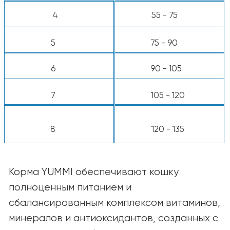
объёмом 8 унций.
Примечание:
Потребности кошек зависят
от их возраста, породы, условий
содержания и уровня активности.
Подбирайте рацион так, чтобы
поддерживать здоровую форму и
хорошее самочувствие питомца. При
сомнениях обратитесь за советом к
ветеринару.
КАТАЛОГ
Для собак
Для кошек
Ингредиенты