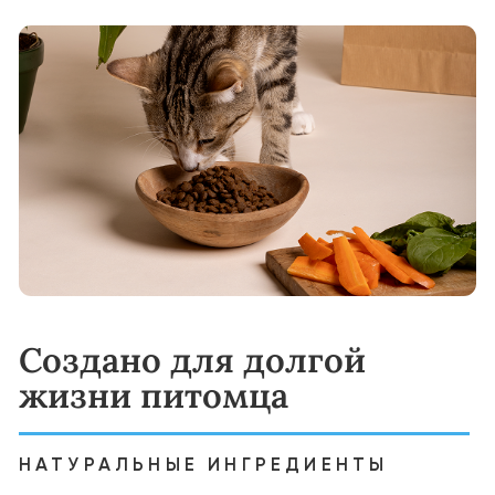
полноценным питанием и
сбалансированным комплексом витаминов,
минералов и антиоксидантов, созданных с
учётом её потребностей.
Переход на корм YUMMI:
Начинайте с постепенного добавления
YUMMI к привычному корму вашего
питомца. Увеличивайте долю нового корма:
Начните подмешивать к привычному
рациону вашей кошки 25% корма YUMMI. В
течение 10–14 дней постепенно
увеличивайте его долю, полностью заменяя
старый корм. Такой плавный переход
поможет избежать проблем с
пищеварением и сделает смену рациона
комфортной.
Варианты кормления:
Сухие гранулы — вкусные и питательные
кусочки прямо из пакета.