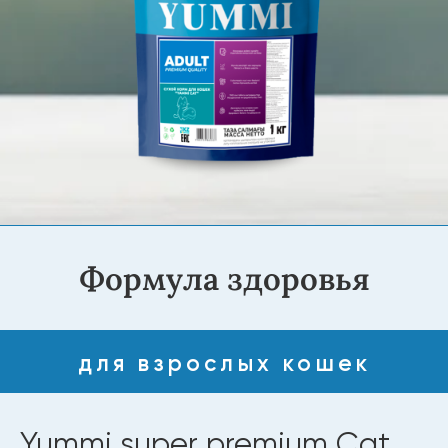
Формула здоровья
для взрослых кошек
Yummi super premium Cat
YUMMI CAT 1 кг
Домашние кошки мало двигаются, поэтому им
важно качественное питание. Корма YUMMI
супер-премиум класса сочетают вкус, пользу и
быстрое насыщение. Натуральные
антиоксиданты поддерживают здоровье и
бодрость питомца, помогая ему жить дольше и
активнее.
Купить