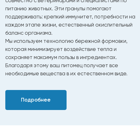
Таблица ежедневного кормления
Рекомендуемое количество
Вес (кг)
корма в день (г/сутки)
2
22 - 40
3
40 - 62
4
55 - 75
5
75 - 90
6
90 - 105
7
105 - 120
8
120 - 135
Корма YUMMI обеспечивают кошку