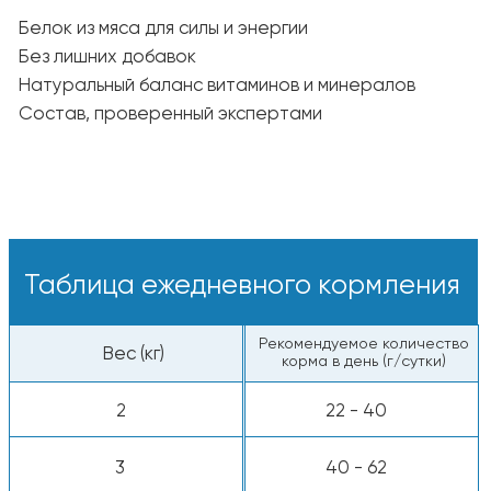
С добавлением воды
— залейте тёплой
водой, чтобы раскрыть аромат и вкус.
Свежая вода:
У питомца всегда должна быть миска
с чистой и прохладной водой.
Пищевая ценность
Белки — 26%
Жиры — 12%
Клетчатка — 2%
Сырая зола — 7,5%
Энергетическая ценность: ~3 900 ккал/кг
Все компоненты животного происхождения
одобрены к употреблению человеком.
Калорийность:
~3 900 ккал/кг, ~390
ккал на стакан
*Используйте стандартный мерный стакан