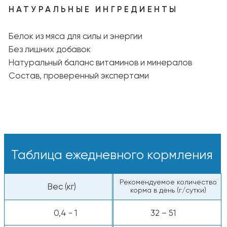
С добавлением воды
— залейте тёплой
водой, чтобы раскрыть аромат и вкус.
Пищевая ценность
Белки — 30%
Жиры — 12%
Клетчатка — 2%
Сырая зола — 7,5%
Энергетическая ценность: ~4 450 ккал/кг
Все компоненты животного происхождения
одобрены к употреблению человеком.
Калорийность:
~4 450 ккал/кг, ~445
ккал на стакан
*Используйте стандартный мерный стакан
объёмом 8 унций.
Примечание:
Потребности кошек зависят
от их возраста, породы, условий