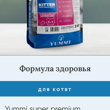
Формула здоровья
для котят
Yummi super premium
Kitten Мясное изобилие 3
кг
Yummi Kitten Super Premium «Мясное изобилие» —
полноценный корм для котят и кормящих кошек.
Высокое содержание белка укрепляет мышцы,
легкоусвояемые ингредиенты поддерживают
пищеварение, а витамины и минералы
обеспечивают здоровый рост малышей и
крепкий иммунитет мамы. Насыщенный вкус и
польза в каждой порции!