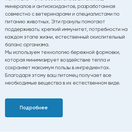
Таблица ежедневного кормления
Рекомендуемое количество
Вес (кг)
корма в день (г/сутки)
0,4 - 1
32 – 51
1,3 - 2
64 – 69
2,3 - 2,9
67 – 74
3,1 - 4
72 – 80
Крайне важно!
При кормлении сухим
кормом необходимо обеспечить вашего
питомца постоянным доступом к чистой
питьевой воде.
Корма YUMMI обеспечивают кошку