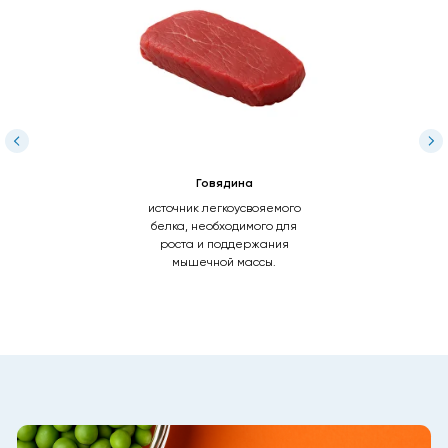
Богаты витаминами
и антиоксидантами
ЭКСКЛЮЗИВНЫЕ ГРАНУЛЫ
YUMMI BITS
YUMMI Bits — это особая смесь витаминов,
минералов и антиоксидантов, разработанная
совместно с ветеринарами и специалистами по
питанию животных. Эти гранулы помогают
Говядина
поддерживать: крепкий иммунитет, потребности на
источник легкоусвояемого
каждом этапе жизни, естественный окислительный
белка, необходимого для
баланс организма.
роста и поддержания
Мы используем технологию бережной формовки,
мышечной массы.
которая минимизирует воздействие тепла и
сохраняет максимум пользы в ингредиентах.
Благодаря этому ваш питомец получает все
необходимые вещества в их естественном виде.
Подробнее