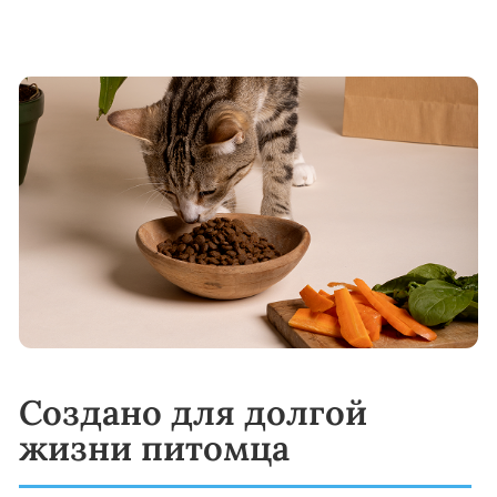
полноценным питанием и
сбалансированным комплексом витаминов,
минералов и антиоксидантов, созданных с
учётом её потребностей.
Переход на корм YUMMI:
Начинайте с постепенного добавления
YUMMI к привычному корму вашего
питомца. Увеличивайте долю нового корма:
Начните подмешивать к привычному
рациону вашей кошки 25% корма YUMMI. В
течение 10–14 дней постепенно
увеличивайте его долю, полностью заменяя
старый корм. Такой плавный переход
поможет избежать проблем с
пищеварением и сделает смену рациона
комфортной.
Варианты кормления:
Сухие гранулы — вкусные и питательные
кусочки прямо из пакета.