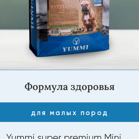
Формула здоровья
для малых пород
Yummi super premium Mini
Dogs Lamb 3 кг
Yummi Super Premium Quality Mini «Lamb».
Корм для собак малых пород, созданный для
здоровья и активности. В составе Омега-3 и
Омега-6 для кожи и шерсти, витамины и
минералы для иммунитета. Без искусственных
добавок, красителей и консервантов —
безопасный и питательный выбор для вашего
питомца.