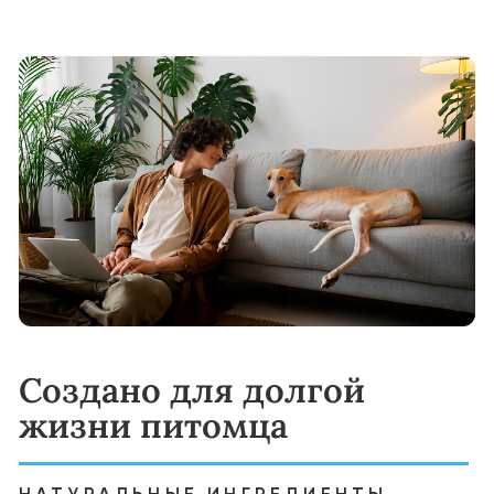
Корма YUMMI обеспечивают
сбалансированный рацион, включающий
мясо как основной источник белка, а также
витамины, минералы и антиоксиданты,
необходимые для здоровья и энергии
питомца.
Частота кормления:
мелкие породы: 1 раз в день
средние и крупные породы: 2 раза в день
Переход на корм YUMMI:
Начинайте с постепенного добавления
YUMMI к привычному корму вашего
питомца. Увеличивайте долю нового корма
по схеме:
Дни 1–4: 25% YUMMI, 75% старого корма
Дни 5–8: 50% YUMMI, 50% старого корма
Дни 9–11: 75% YUMMI, 25% старого корма
Дни 12–14: 100% YUMMI