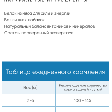
Варианты кормления:
Сухие гранулы — вкусные и питательные
кусочки прямо из пакета.
С добавлением воды — залейте тёплой
водой, чтобы раскрыть аромат и вкус.
Свежая вода:
У питомца всегда должна быть миска
с чистой и прохладной водой.
Пищевая ценность
Белки — 26%
Жиры — 10%
Клетчатка — 3,5%
Сырая зола — 6%
Энергетическая ценность: 3850 ккал/кг
Все компоненты животного происхождения
одобрены к употреблению человеком.