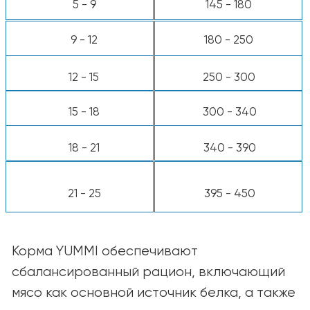
Калорийность:
3850 ккал/кг, ~385 ккал
на стакан
*Используйте стандартный мерный стакан
объёмом 8 унций.
Примечание:
Потребности каждой собаки
индивидуальны и могут зависеть от
возраста, породы, уровня активности и
условий содержания. При необходимости
корректируйте количество корма для
поддержания оптимальной формы
питомца. В случае сомнений
проконсультируйтесь с ветеринаром.
КАТАЛОГ
Для собак
Для кошек