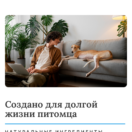
Корма YUMMI обеспечивают
сбалансированный рацион, включающий
мясо как основной источник белка, а также
витамины, минералы и антиоксиданты,
необходимые для здоровья и энергии
питомца.
Частота кормления:
мелкие породы: 1 раз в день
средние и крупные породы: 2 раза в день
Переход на корм YUMMI:
Начинайте с постепенного добавления
YUMMI к привычному корму вашего
питомца. Увеличивайте долю нового корма
по схеме:
Дни 1–4: 25% YUMMI, 75% старого корма
Дни 5–8: 50% YUMMI, 50% старого корма
Дни 9–11: 75% YUMMI, 25% старого корма
Дни 12–14: 100% YUMMI