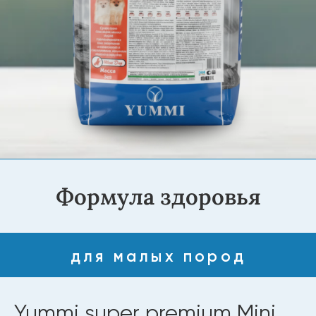
Формула здоровья
для малых пород
Yummi super premium Mini
Dogs Индейка 3 кг
Yummi Super Premium Quality Mini «Индейка».
Корм для собак малых пород с умеренной
активностью. В составе — легкоусвояемое мясо
индейки, цельные злаки и пребиотики для
здоровья ЖКТ, а также компоненты для
поддержки сердца и сосудов. Натуральный вкус
и аромат делают питание полезным и
привлекательным для питомца.
Купить