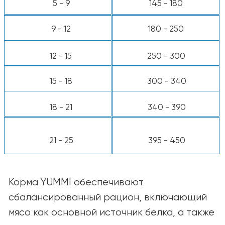
Калорийность:
3850 ккал/кг, ~392 ккал
на стакан
*Используйте стандартный мерный стакан
объёмом 8 унций.
Примечание:
Потребности каждой собаки
индивидуальны и могут зависеть от
возраста, породы, уровня активности и
условий содержания. При необходимости
корректируйте количество корма для
поддержания оптимальной формы
питомца. В случае сомнений
проконсультируйтесь с ветеринаром.
КАТАЛОГ
Для собак
Для кошек