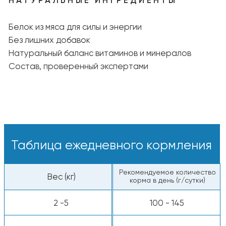
Варианты кормления:
Сухие гранулы — вкусные и питательные
кусочки прямо из пакета.
С добавлением воды — залейте тёплой
водой, чтобы раскрыть аромат и вкус.
Свежая вода:
У питомца всегда должна быть миска
с чистой и прохладной водой.
Пищевая ценность
Белки — 26%
Жиры — 10%
Клетчатка — 3,5%
Сырая зола — 6%
Энергетическая ценность: 3850 ккал/кг
Все компоненты животного происхождения
одобрены к употреблению человеком.