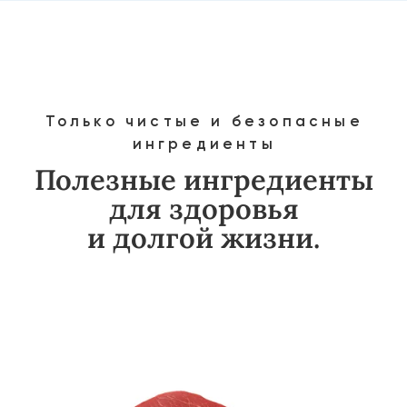
Богаты витаминами
и антиоксидантами