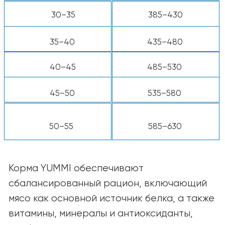
*Используйте стандартный мерный стакан
объёмом 8 унций.
Примечание:
Потребности каждой собаки
индивидуальны и могут зависеть от
возраста, породы, уровня активности и
условий содержания. При необходимости
корректируйте количество корма для
поддержания оптимальной формы
питомца. В случае сомнений
проконсультируйтесь с ветеринаром.
КАТАЛОГ
Для собак
Для кошек