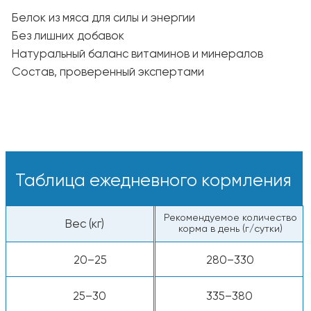
Сухие гранулы — вкусные и питательные
кусочки прямо из пакета.
С добавлением воды — залейте тёплой
водой, чтобы раскрыть аромат и вкус.
Свежая вода:
У питомца всегда должна быть миска
с чистой и прохладной водой.
Пищевая ценность
Белки — 30%
Жиры — 18%
Клетчатка — 3.5%
Сырая зола — 9%
Энергетическая ценность: ~3 900 ккал/кг
Все компоненты животного происхождения
одобрены к употреблению человеком.
Калорийность:
~3 900 ккал/кг, ~390
ккал на стакан