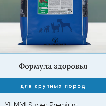
Формула здоровья
для крупных пород
YUMMI Super Premium
Quality Starter Mother &
Babydog
Специально разработанный под эти цели
полнорационный сухой корм супер-премиум
класса, для собак всех пород в период
лактации (выкармливания) и для щенков всех
пород в период отъёма. Формула и состав
корма должны быть ориентированы на
профессиональные питомники.
Купить