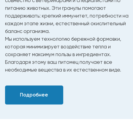
Таблица ежедневного кормления
Рекомендуемое количество
Вес (кг)
корма в день (г/сутки)
20–25
280–330
25–30
335–380
30–35
385–430
35–40
435–480
40–45
485–530
45–50
535–580
50–55
585–630
Корма YUMMI обеспечивают