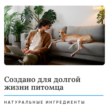
сбалансированный рацион, включающий
мясо как основной источник белка, а также
витамины, минералы и антиоксиданты,
необходимые для здоровья и энергии
питомца.
Частота кормления:
мелкие породы: 1 раз в день
средние и крупные породы: 2 раза в день
Переход на корм YUMMI:
Начинайте с постепенного добавления
YUMMI к привычному корму вашего
питомца. Увеличивайте долю нового корма
по схеме:
Дни 1–4: 25% YUMMI, 75% старого корма
Дни 5–8: 50% YUMMI, 50% старого корма
Дни 9–11: 75% YUMMI, 25% старого корма
Дни 12–14: 100% YUMMI
Варианты кормления: