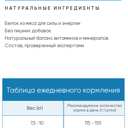
Варианты кормления:
Сухие гранулы — вкусные и питательные
кусочки прямо из пакета.
С добавлением воды — залейте тёплой
водой, чтобы раскрыть аромат и вкус.
Свежая вода:
У питомца всегда должна быть миска
с чистой и прохладной водой.
Пищевая ценность
Белки — 26%
Жиры — 15%
Клетчатка — 5%
Сырая зола — 7%
Энергетическая ценность: 4050 ккал/кг
Все компоненты животного происхождения
одобрены к употреблению человеком.