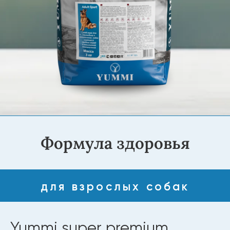
Формула здоровья
для взрослых собак
Yummi super premium
Adult Dogs Sport
Мясное ассорти 3 кг
Yummi super premium Adult Dogs Sport
Корм для служебных и спортивных собак с
повышенной активностью. Оптимальное
соотношение белков, жиров и углеводов
восполняет энергозатраты без перегрузки
организма. В составе витаминно-минеральный
комплекс, пробиотики для пищеварения и
Омега-3 и Омега-6 для кожи и шерсти.