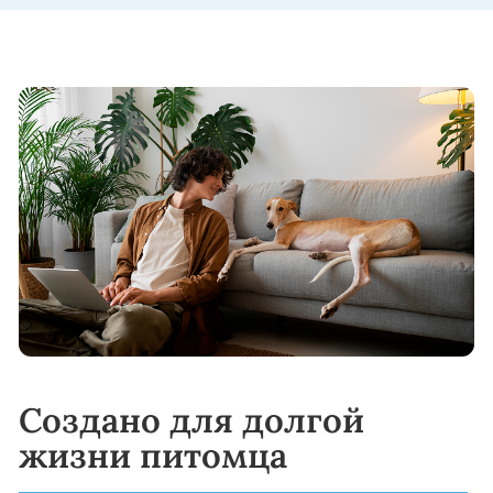
Корма YUMMI обеспечивают
сбалансированный рацион, включающий
мясо как основной источник белка, а также
витамины, минералы и антиоксиданты,
необходимые для здоровья и энергии
питомца.
Частота кормления:
мелкие породы: 1 раз в день
средние и крупные породы: 2 раза в день
Переход на корм YUMMI:
Начинайте с постепенного добавления
YUMMI к привычному корму вашего
питомца. Увеличивайте долю нового корма
по схеме:
Дни 1–4: 25% YUMMI, 75% старого корма
Дни 5–8: 50% YUMMI, 50% старого корма
Дни 9–11: 75% YUMMI, 25% старого корма
Дни 12–14: 100% YUMMI