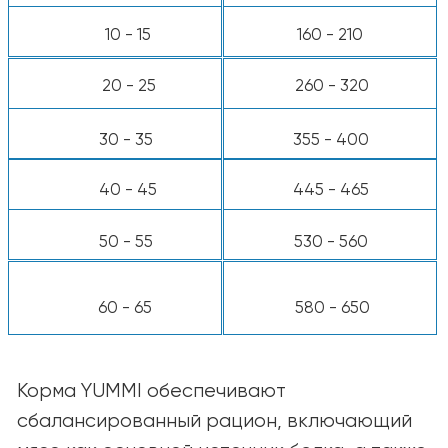
Калорийность:
4050 ккал/кг, ~405 ккал
на стакан
*Используйте стандартный мерный стакан
объёмом 8 унций.
Примечание:
Потребности каждой собаки
индивидуальны и могут зависеть от
возраста, породы, уровня активности и
условий содержания. При необходимости
корректируйте количество корма для
поддержания оптимальной формы
питомца. В случае сомнений
проконсультируйтесь с ветеринаром.
КАТАЛОГ
Для собак